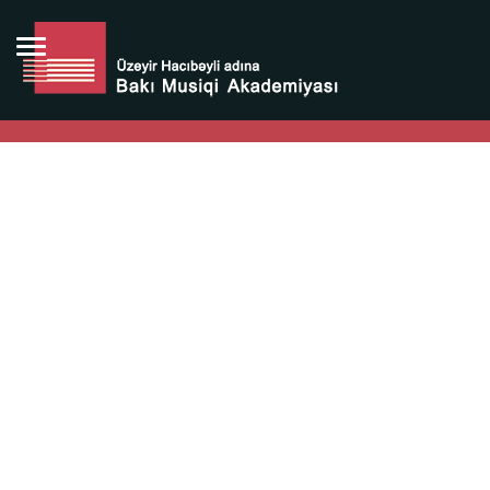
Bütün bunlara görə Üzeyir Hacıbəyovun yaradıcılığı
Azərbaycan xalqının milli sərvətidir.
Üzeyir Hacıbəyov şəxsiyyəti Azərbaycan xalqının iftixarı,
bizim milli iftixarımızdır.
Heydər Əliyev