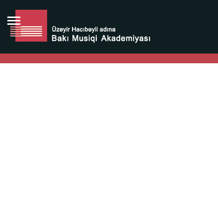
Bütün bunlara görə Üzeyir Hacıbəyovun yaradıcılığı
Azərbaycan xalqının milli sərvətidir.
Üzeyir Hacıbəyov şəxsiyyəti Azərbaycan xalqının iftixarı,
bizim milli iftixarımızdır.
Heydər Əliyev