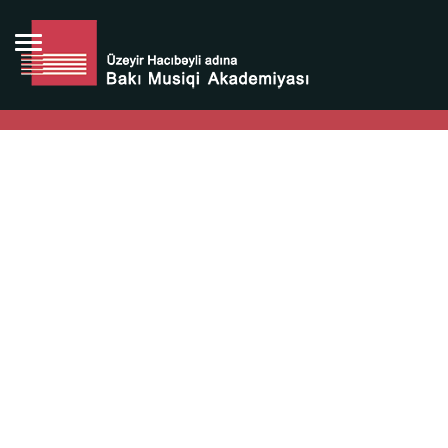
Bütün bunlara görə Üzeyir Hacıbəyovun yaradıcılığı
Azərbaycan xalqının milli sərvətidir.
Üzeyir Hacıbəyov şəxsiyyəti Azərbaycan xalqının iftixarı,
bizim milli iftixarımızdır.
Heydər Əliyev