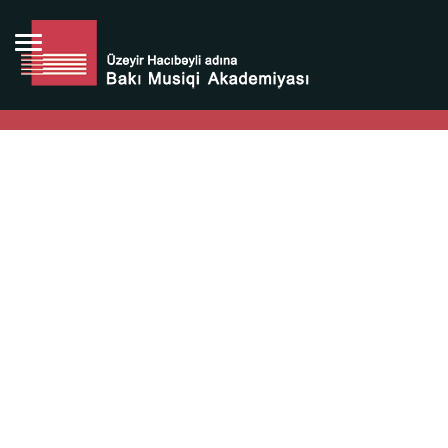
Bütün bunlara görə Üzeyir Hacıbəyovun yaradıcılığı
Azərbaycan xalqının milli sərvətidir.
Üzeyir Hacıbəyov şəxsiyyəti Azərbaycan xalqının iftixarı,
bizim milli iftixarımızdır.
Heydər Əliyev