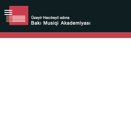
Bütün bunlara görə Üzeyir Hacıbəyovun yaradıcılığı
Azərbaycan xalqının milli sərvətidir.
Üzeyir Hacıbəyov şəxsiyyəti Azərbaycan xalqının iftixarı,
bizim milli iftixarımızdır.
Heydər Əliyev