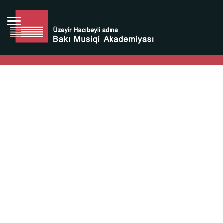
Bütün bunlara görə Üzeyir Hacıbəyovun yaradıcılığı
Azərbaycan xalqının milli sərvətidir.
Üzeyir Hacıbəyov şəxsiyyəti Azərbaycan xalqının iftixarı,
bizim milli iftixarımızdır.
Heydər Əliyev