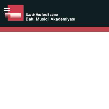
Bütün bunlara görə Üzeyir Hacıbəyovun yaradıcılığı
Azərbaycan xalqının milli sərvətidir.
Üzeyir Hacıbəyov şəxsiyyəti Azərbaycan xalqının iftixarı,
bizim milli iftixarımızdır.
Heydər Əliyev