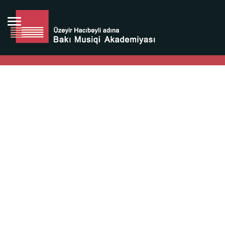
Bütün bunlara görə Üzeyir Hacıbəyovun yaradıcılığı
Azərbaycan xalqının milli sərvətidir.
Üzeyir Hacıbəyov şəxsiyyəti Azərbaycan xalqının iftixarı,
bizim milli iftixarımızdır.
Heydər Əliyev