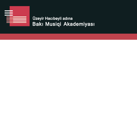
Bütün bunlara görə Üzeyir Hacıbəyovun yaradıcılığı
Azərbaycan xalqının milli sərvətidir.
Üzeyir Hacıbəyov şəxsiyyəti Azərbaycan xalqının iftixarı,
bizim milli iftixarımızdır.
Heydər Əliyev