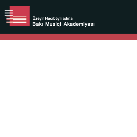
Bütün bunlara görə Üzeyir Hacıbəyovun yaradıcılığı
Azərbaycan xalqının milli sərvətidir.
Üzeyir Hacıbəyov şəxsiyyəti Azərbaycan xalqının iftixarı,
bizim milli iftixarımızdır.
Heydər Əliyev