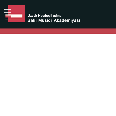
Bütün bunlara görə Üzeyir Hacıbəyovun yaradıcılığı
Azərbaycan xalqının milli sərvətidir.
Üzeyir Hacıbəyov şəxsiyyəti Azərbaycan xalqının iftixarı,
bizim milli iftixarımızdır.
Heydər Əliyev