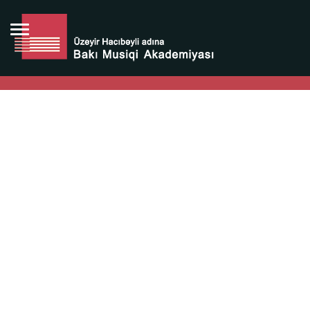
Bütün bunlara görə Üzeyir Hacıbəyovun yaradıcılığı
Azərbaycan xalqının milli sərvətidir.
Üzeyir Hacıbəyov şəxsiyyəti Azərbaycan xalqının iftixarı,
bizim milli iftixarımızdır.
Heydər Əliyev