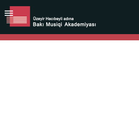
Bütün bunlara görə Üzeyir Hacıbəyovun yaradıcılığı
Azərbaycan xalqının milli sərvətidir.
Üzeyir Hacıbəyov şəxsiyyəti Azərbaycan xalqının iftixarı,
bizim milli iftixarımızdır.
Heydər Əliyev