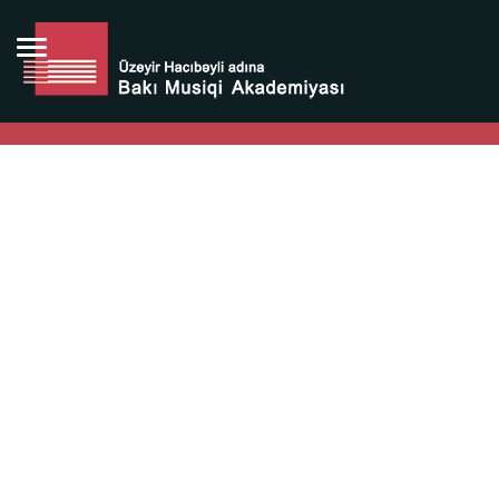
Bütün bunlara görə Üzeyir Hacıbəyovun yaradıcılığı
Azərbaycan xalqının milli sərvətidir.
Üzeyir Hacıbəyov şəxsiyyəti Azərbaycan xalqının iftixarı,
bizim milli iftixarımızdır.
Heydər Əliyev