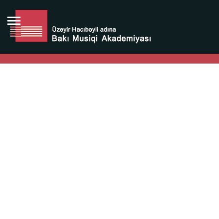
Bütün bunlara görə Üzeyir Hacıbəyovun yaradıcılığı
Azərbaycan xalqının milli sərvətidir.
Üzeyir Hacıbəyov şəxsiyyəti Azərbaycan xalqının iftixarı,
bizim milli iftixarımızdır.
Heydər Əliyev