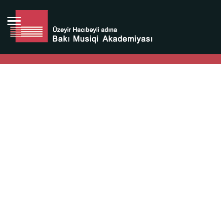
Bütün bunlara görə Üzeyir Hacıbəyovun yaradıcılığı
Azərbaycan xalqının milli sərvətidir.
Üzeyir Hacıbəyov şəxsiyyəti Azərbaycan xalqının iftixarı,
bizim milli iftixarımızdır.
Heydər Əliyev