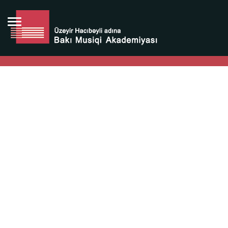
Bütün bunlara görə Üzeyir Hacıbəyovun yaradıcılığı
Azərbaycan xalqının milli sərvətidir.
Üzeyir Hacıbəyov şəxsiyyəti Azərbaycan xalqının iftixarı,
bizim milli iftixarımızdır.
Heydər Əliyev