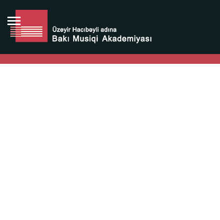
Bütün bunlara görə Üzeyir Hacıbəyovun yaradıcılığı
Azərbaycan xalqının milli sərvətidir.
Üzeyir Hacıbəyov şəxsiyyəti Azərbaycan xalqının iftixarı,
bizim milli iftixarımızdır.
Heydər Əliyev