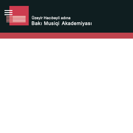
Bütün bunlara görə Üzeyir Hacıbəyovun yaradıcılığı
Azərbaycan xalqının milli sərvətidir.
Üzeyir Hacıbəyov şəxsiyyəti Azərbaycan xalqının iftixarı,
bizim milli iftixarımızdır.
Heydər Əliyev