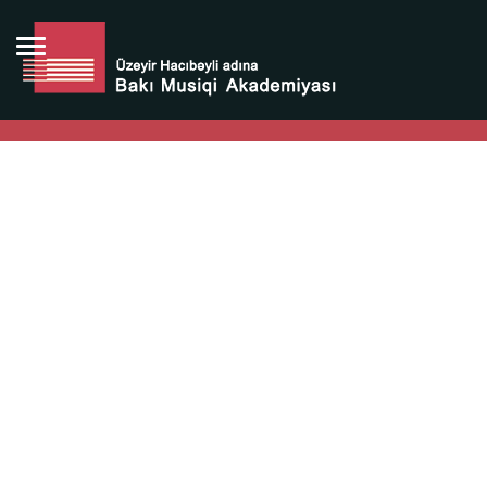
Bütün bunlara görə Üzeyir Hacıbəyovun yaradıcılığı
Azərbaycan xalqının milli sərvətidir.
Üzeyir Hacıbəyov şəxsiyyəti Azərbaycan xalqının iftixarı,
bizim milli iftixarımızdır.
Heydər Əliyev