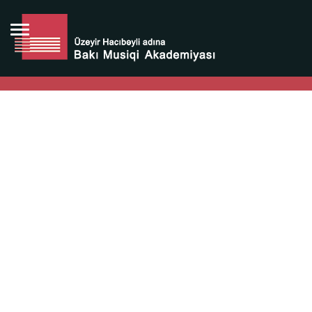
Bütün bunlara görə Üzeyir Hacıbəyovun yaradıcılığı
Azərbaycan xalqının milli sərvətidir.
Üzeyir Hacıbəyov şəxsiyyəti Azərbaycan xalqının iftixarı,
bizim milli iftixarımızdır.
Heydər Əliyev