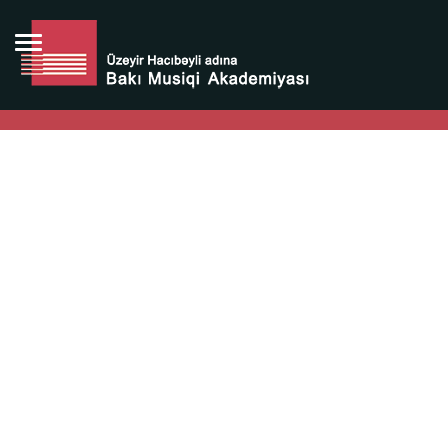
Bütün bunlara görə Üzeyir Hacıbəyovun yaradıcılığı
Azərbaycan xalqının milli sərvətidir.
Üzeyir Hacıbəyov şəxsiyyəti Azərbaycan xalqının iftixarı,
bizim milli iftixarımızdır.
Heydər Əliyev