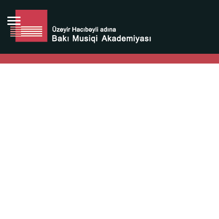
Bütün bunlara görə Üzeyir Hacıbəyovun yaradıcılığı
Azərbaycan xalqının milli sərvətidir.
Üzeyir Hacıbəyov şəxsiyyəti Azərbaycan xalqının iftixarı,
bizim milli iftixarımızdır.
Heydər Əliyev