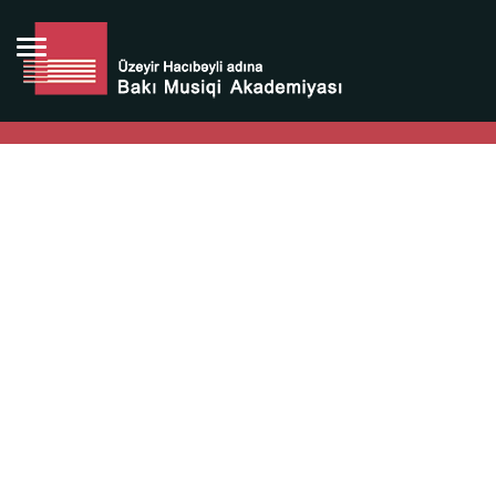
Bütün bunlara görə Üzeyir Hacıbəyovun yaradıcılığı
Azərbaycan xalqının milli sərvətidir.
Üzeyir Hacıbəyov şəxsiyyəti Azərbaycan xalqının iftixarı,
bizim milli iftixarımızdır.
Heydər Əliyev