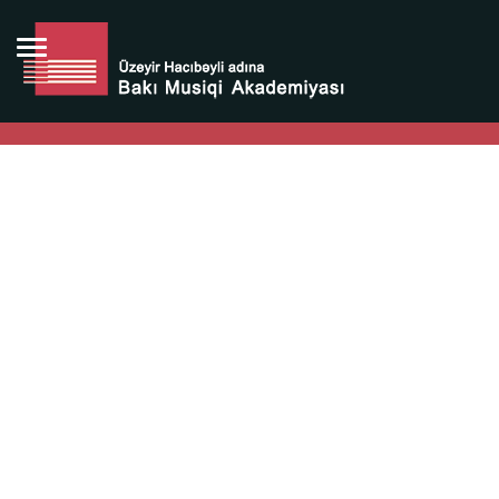
Bütün bunlara görə Üzeyir Hacıbəyovun yaradıcılığı
Azərbaycan xalqının milli sərvətidir.
Üzeyir Hacıbəyov şəxsiyyəti Azərbaycan xalqının iftixarı,
bizim milli iftixarımızdır.
Heydər Əliyev