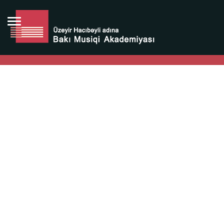
Bütün bunlara görə Üzeyir Hacıbəyovun yaradıcılığı
Azərbaycan xalqının milli sərvətidir.
Üzeyir Hacıbəyov şəxsiyyəti Azərbaycan xalqının iftixarı,
bizim milli iftixarımızdır.
Heydər Əliyev