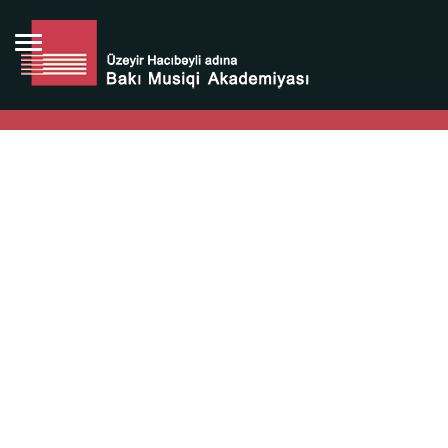
Bütün bunlara görə Üzeyir Hacıbəyovun yaradıcılığı
Azərbaycan xalqının milli sərvətidir.
Üzeyir Hacıbəyov şəxsiyyəti Azərbaycan xalqının iftixarı,
bizim milli iftixarımızdır.
Heydər Əliyev