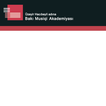
Bütün bunlara görə Üzeyir Hacıbəyovun yaradıcılığı
Azərbaycan xalqının milli sərvətidir.
Üzeyir Hacıbəyov şəxsiyyəti Azərbaycan xalqının iftixarı,
bizim milli iftixarımızdır.
Heydər Əliyev