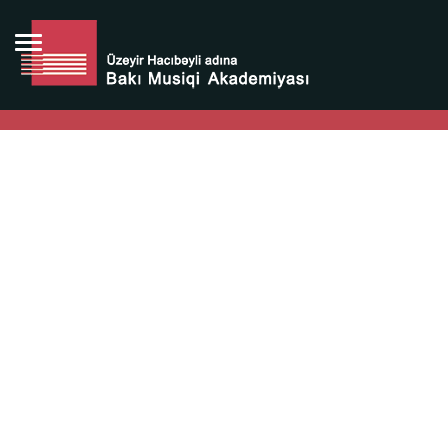
Bütün bunlara görə Üzeyir Hacıbəyovun yaradıcılığı
Azərbaycan xalqının milli sərvətidir.
Üzeyir Hacıbəyov şəxsiyyəti Azərbaycan xalqının iftixarı,
bizim milli iftixarımızdır.
Heydər Əliyev