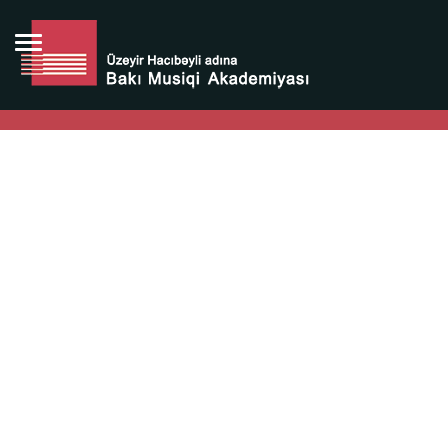
Bütün bunlara görə Üzeyir Hacıbəyovun yaradıcılığı
Azərbaycan xalqının milli sərvətidir.
Üzeyir Hacıbəyov şəxsiyyəti Azərbaycan xalqının iftixarı,
bizim milli iftixarımızdır.
Heydər Əliyev