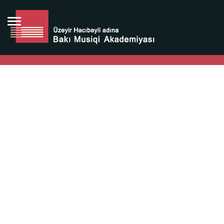
Bütün bunlara görə Üzeyir Hacıbəyovun yaradıcılığı
Azərbaycan xalqının milli sərvətidir.
Üzeyir Hacıbəyov şəxsiyyəti Azərbaycan xalqının iftixarı,
bizim milli iftixarımızdır.
Heydər Əliyev