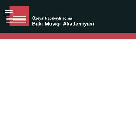
Bütün bunlara görə Üzeyir Hacıbəyovun yaradıcılığı
Azərbaycan xalqının milli sərvətidir.
Üzeyir Hacıbəyov şəxsiyyəti Azərbaycan xalqının iftixarı,
bizim milli iftixarımızdır.
Heydər Əliyev