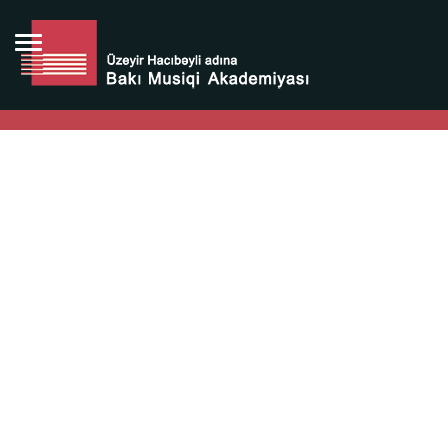
Bütün bunlara görə Üzeyir Hacıbəyovun yaradıcılığı
Azərbaycan xalqının milli sərvətidir.
Üzeyir Hacıbəyov şəxsiyyəti Azərbaycan xalqının iftixarı,
bizim milli iftixarımızdır.
Heydər Əliyev