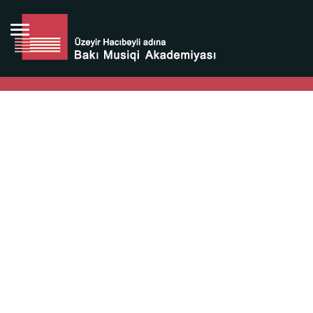
Bütün bunlara görə Üzeyir Hacıbəyovun yaradıcılığı
Azərbaycan xalqının milli sərvətidir.
Üzeyir Hacıbəyov şəxsiyyəti Azərbaycan xalqının iftixarı,
bizim milli iftixarımızdır.
Heydər Əliyev