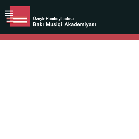
Bütün bunlara görə Üzeyir Hacıbəyovun yaradıcılığı
Azərbaycan xalqının milli sərvətidir.
Üzeyir Hacıbəyov şəxsiyyəti Azərbaycan xalqının iftixarı,
bizim milli iftixarımızdır.
Heydər Əliyev