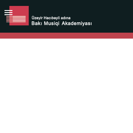
Bütün bunlara görə Üzeyir Hacıbəyovun yaradıcılığı
Azərbaycan xalqının milli sərvətidir.
Üzeyir Hacıbəyov şəxsiyyəti Azərbaycan xalqının iftixarı,
bizim milli iftixarımızdır.
Heydər Əliyev