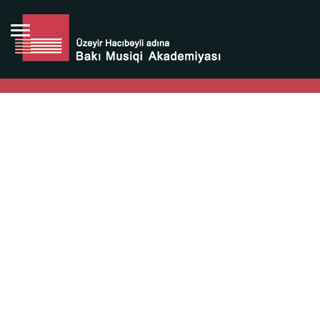
Bütün bunlara görə Üzeyir Hacıbəyovun yaradıcılığı
Azərbaycan xalqının milli sərvətidir.
Üzeyir Hacıbəyov şəxsiyyəti Azərbaycan xalqının iftixarı,
bizim milli iftixarımızdır.
Heydər Əliyev