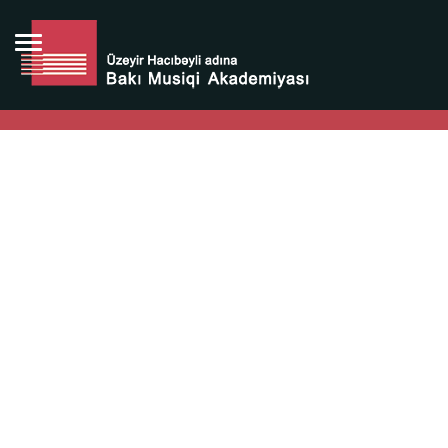
Bütün bunlara görə Üzeyir Hacıbəyovun yaradıcılığı
Azərbaycan xalqının milli sərvətidir.
Üzeyir Hacıbəyov şəxsiyyəti Azərbaycan xalqının iftixarı,
bizim milli iftixarımızdır.
Heydər Əliyev