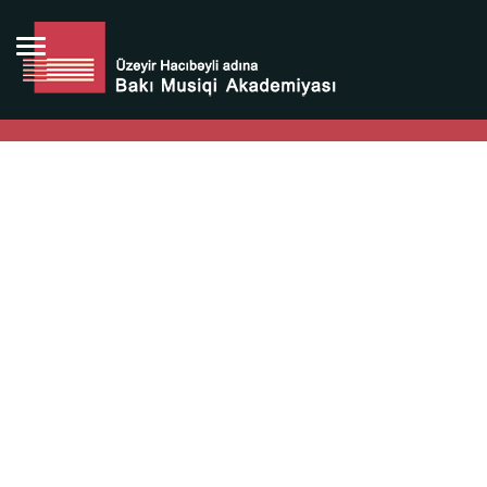
Bütün bunlara görə Üzeyir Hacıbəyovun yaradıcılığı
Azərbaycan xalqının milli sərvətidir.
Üzeyir Hacıbəyov şəxsiyyəti Azərbaycan xalqının iftixarı,
bizim milli iftixarımızdır.
Heydər Əliyev