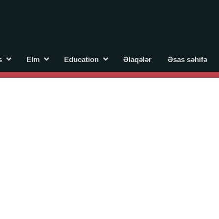
s
Elm
Education
Əlaqələr
Əsas səhifə
 əlaqələr və xarici tələbələr
eo-konfrans
Tələbə gənclər təşkilatı
For international students
cıbəyovun yaradıcılığı Azərbaycan xalqının milli sərvətidir.
iyyəti Azərbaycan xalqının iftixarı, bizim milli iftixarımızdır.
Heydər Əliyev