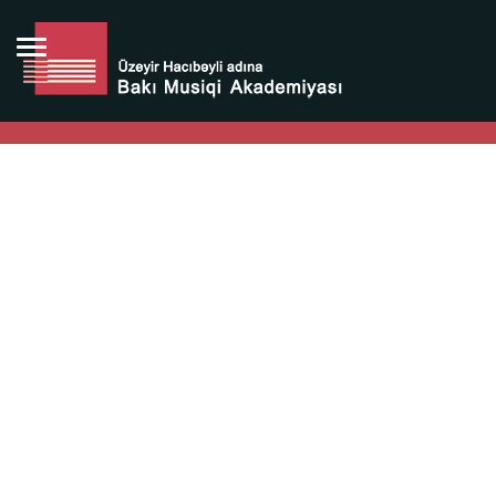
Bütün bunlara görə Üzeyir Hacıbəyovun yaradıcılığı
Azərbaycan xalqının milli sərvətidir.
Üzeyir Hacıbəyov şəxsiyyəti Azərbaycan xalqının iftixarı,
bizim milli iftixarımızdır.
Heydər Əliyev