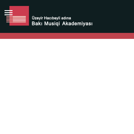
Bütün bunlara görə Üzeyir Hacıbəyovun yaradıcılığı
Azərbaycan xalqının milli sərvətidir.
Üzeyir Hacıbəyov şəxsiyyəti Azərbaycan xalqının iftixarı,
bizim milli iftixarımızdır.
Heydər Əliyev