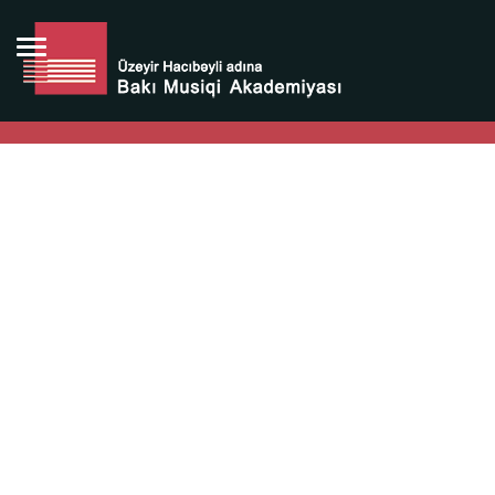
Bütün bunlara görə Üzeyir Hacıbəyovun yaradıcılığı
Azərbaycan xalqının milli sərvətidir.
Üzeyir Hacıbəyov şəxsiyyəti Azərbaycan xalqının iftixarı,
bizim milli iftixarımızdır.
Heydər Əliyev