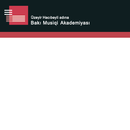
Bütün bunlara görə Üzeyir Hacıbəyovun yaradıcılığı
Azərbaycan xalqının milli sərvətidir.
Üzeyir Hacıbəyov şəxsiyyəti Azərbaycan xalqının iftixarı,
bizim milli iftixarımızdır.
Heydər Əliyev