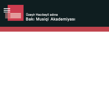
Bütün bunlara görə Üzeyir Hacıbəyovun yaradıcılığı
Azərbaycan xalqının milli sərvətidir.
Üzeyir Hacıbəyov şəxsiyyəti Azərbaycan xalqının iftixarı,
bizim milli iftixarımızdır.
Heydər Əliyev