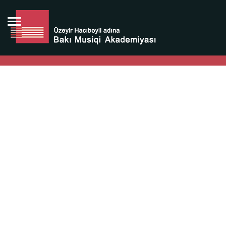
Bütün bunlara görə Üzeyir Hacıbəyovun yaradıcılığı
Azərbaycan xalqının milli sərvətidir.
Üzeyir Hacıbəyov şəxsiyyəti Azərbaycan xalqının iftixarı,
bizim milli iftixarımızdır.
Heydər Əliyev