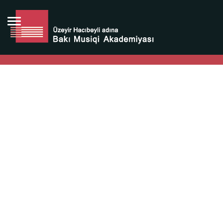
Bütün bunlara görə Üzeyir Hacıbəyovun yaradıcılığı
Azərbaycan xalqının milli sərvətidir.
Üzeyir Hacıbəyov şəxsiyyəti Azərbaycan xalqının iftixarı,
bizim milli iftixarımızdır.
Heydər Əliyev