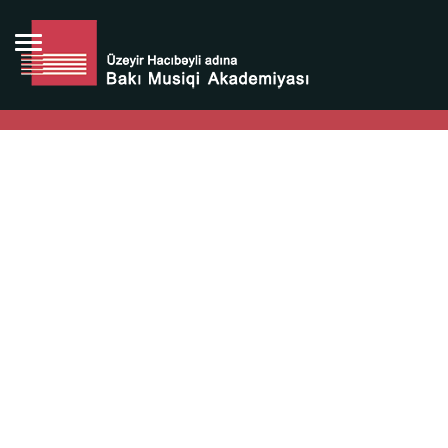
Bütün bunlara görə Üzeyir Hacıbəyovun yaradıcılığı
Azərbaycan xalqının milli sərvətidir.
Üzeyir Hacıbəyov şəxsiyyəti Azərbaycan xalqının iftixarı,
bizim milli iftixarımızdır.
Heydər Əliyev