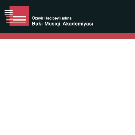
Bütün bunlara görə Üzeyir Hacıbəyovun yaradıcılığı
Azərbaycan xalqının milli sərvətidir.
Üzeyir Hacıbəyov şəxsiyyəti Azərbaycan xalqının iftixarı,
bizim milli iftixarımızdır.
Heydər Əliyev