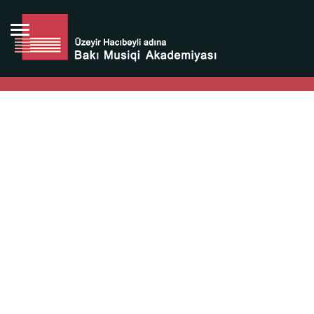
Bütün bunlara görə Üzeyir Hacıbəyovun yaradıcılığı
Azərbaycan xalqının milli sərvətidir.
Üzeyir Hacıbəyov şəxsiyyəti Azərbaycan xalqının iftixarı,
bizim milli iftixarımızdır.
Heydər Əliyev